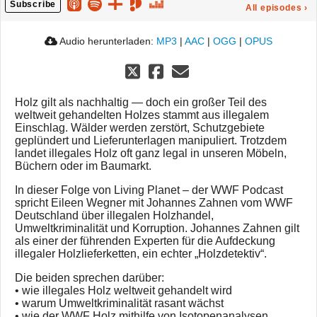
Subscribe
All episodes
›
Audio herunterladen:
MP3
|
AAC
|
OGG
|
OPUS
Holz gilt als nachhaltig — doch ein großer Teil des
weltweit gehandelten Holzes stammt aus illegalem
Einschlag. Wälder werden zerstört, Schutzgebiete
geplündert und Lieferunterlagen manipuliert. Trotzdem
landet illegales Holz oft ganz legal in unseren Möbeln,
Büchern oder im Baumarkt.
In dieser Folge von Living Planet – der WWF Podcast
spricht Eileen Wegner mit Johannes Zahnen vom WWF
Deutschland über illegalen Holzhandel,
Umweltkriminalität und Korruption. Johannes Zahnen gilt
als einer der führenden Experten für die Aufdeckung
illegaler Holzlieferketten, ein echter „Holzdetektiv“.
Die beiden sprechen darüber:
• wie illegales Holz weltweit gehandelt wird
• warum Umweltkriminalität rasant wächst
• wie der WWF Holz mithilfe von Isotopenanalysen