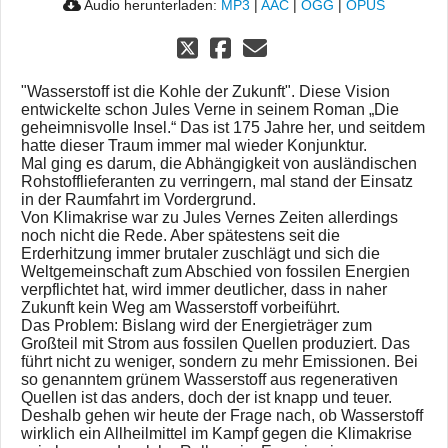
Audio herunterladen:
MP3
|
AAC
|
OGG
|
OPUS
"Wasserstoff ist die Kohle der Zukunft". Diese Vision
entwickelte schon Jules Verne in seinem Roman „Die
geheimnisvolle Insel.“ Das ist 175 Jahre her, und seitdem
hatte dieser Traum immer mal wieder Konjunktur.
Mal ging es darum, die Abhängigkeit von ausländischen
Rohstofflieferanten zu verringern, mal stand der Einsatz
in der Raumfahrt im Vordergrund.
Von Klimakrise war zu Jules Vernes Zeiten allerdings
noch nicht die Rede. Aber spätestens seit die
Erderhitzung immer brutaler zuschlägt und sich die
Weltgemeinschaft zum Abschied von fossilen Energien
verpflichtet hat, wird immer deutlicher, dass in naher
Zukunft kein Weg am Wasserstoff vorbeiführt.
Das Problem: Bislang wird der Energieträger zum
Großteil mit Strom aus fossilen Quellen produziert. Das
führt nicht zu weniger, sondern zu mehr Emissionen. Bei
so genanntem grünem Wasserstoff aus regenerativen
Quellen ist das anders, doch der ist knapp und teuer.
Deshalb gehen wir heute der Frage nach, ob Wasserstoff
wirklich ein Allheilmittel im Kampf gegen die Klimakrise